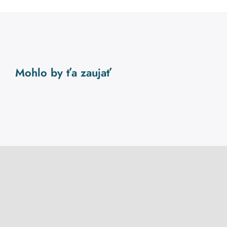
Mohlo by ťa zaujať
Konkláve: akú cirkev chcem?
Pokladovka: Stratila
veľkonočná radosť!