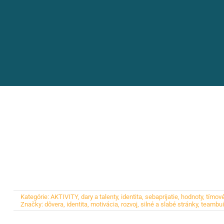
Kategórie:
AKTIVITY
,
dary a talenty
,
identita, sebaprijatie, hodnoty
,
tímové
Značky:
dôvera
,
identita
,
motivácia
,
rozvoj
,
silné a slabé stránky
,
teambui