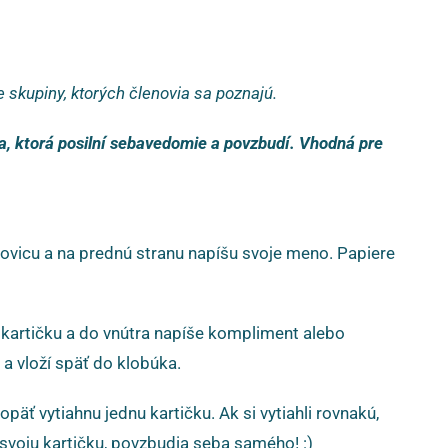
e skupiny, ktorých členovia sa poznajú.
a, ktorá posilní sebavedomie a povzbudí. Vhodná pre
lovicu a na prednú stranu napíšu svoje meno. Papiere
u kartičku a do vnútra napíše kompliment alebo
a vloží späť do klobúka.
opäť vytiahnu jednu kartičku. Ak si vytiahli rovnakú,
 svoju kartičku, povzbudia seba samého! :)