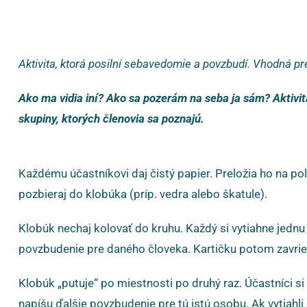
Aktivita, ktorá posilní sebavedomie a povzbudí. Vhodná pr
Ako ma vidia iní? Ako sa pozerám na seba ja sám? Aktivit
skupiny, ktorých členovia sa poznajú.
Každému účastníkovi daj čistý papier. Preložia ho na po
pozbieraj do klobúka (príp. vedra alebo škatule).
Klobúk nechaj kolovať do kruhu. Každý si vytiahne jedn
povzbudenie pre daného človeka. Kartičku potom zavrie 
Klobúk „putuje“ po miestnosti po druhý raz. Účastníci si 
napíšu ďalšie povzbudenie pre tú istú osobu. Ak vytiahli