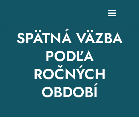
Skip
to
Toggle
content
Navigation
SPÄTNÁ VÄZBA
PODĽA
Z
ROČNÝCH
OBDOBÍ