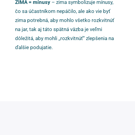
ZIMA = mínusy
– zima symbolizuje mínusy,
čo sa účastníkom nepáčilo, ale ako vie byť
zima potrebná, aby mohlo všetko rozkvitnúť
na jar, tak aj táto spätná väzba je veľmi
dôležitá, aby mohli ,,rozkvitnúť“ zlepšenia na
ďalšie podujatie.