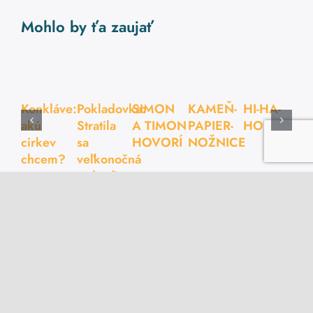
Mohlo by ťa zaujať
Konkláve:
Pokladovka:
SIMON
KAMEŇ-
HI-HA-
akú
Stratila
A TIMON
PAPIER-
HO
cirkev
sa
HOVORÍ
NOŽNICE
chcem?
veľkonočná
radosť!