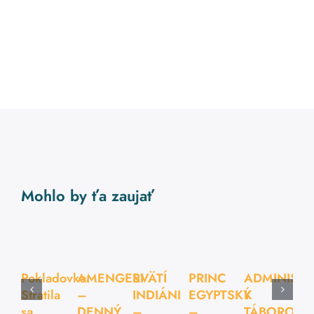
Mohlo by ťa zaujať
Pokladovka:
AMENGERI
SVÄTÍ
PRINC
ADMINISTR
Stratila
–
INDIÁNI
EGYPTSKÝ
K
sa
DENNÝ
–
–
TÁBOROM