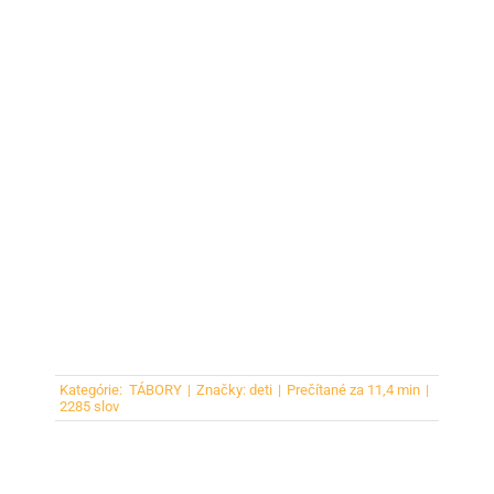
Kategórie:
TÁBORY
|
Značky:
deti
|
Prečítané za 11,4 min
|
2285 slov