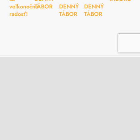
veľkonočná
TÁBOR
DENNÝ
DENNÝ
radosť!
TÁBOR
TÁBOR
Animator.sk web plný inšpirácie a nápadov
pripravuje
ZKSM