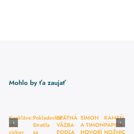
Mohlo by ťa zaujať
Konkláve:
Pokladovka:
SPÄTNÁ
SIMON
KAMEŇ-
akú
Stratila
VÄZBA
A TIMON
PAPIER-
cirkev
sa
PODĽA
HOVORÍ
NOŽNICE