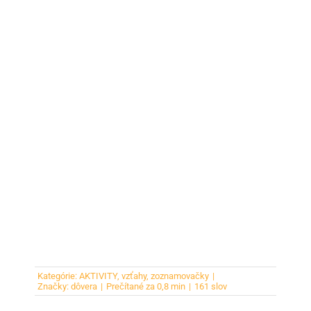
Kategórie:
AKTIVITY
,
vzťahy
,
zoznamovačky
|
Značky:
dôvera
|
Prečítané za 0,8 min
|
161 slov