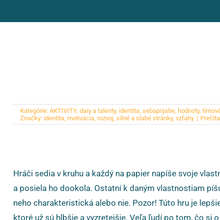
Kategórie:
AKTIVITY
,
dary a talenty
,
identita, sebaprijatie, hodnoty
,
tímové
Značky:
identita
,
motivácia
,
rozvoj
,
silné a slabé stránky
,
vzťahy
|
Prečíta
Hráči sedia v kruhu a každý na papier napíše svoje vlast
a posiela ho dookola. Ostatní k daným vlastnostiam píšu č
neho charakteristická alebo nie. Pozor! Túto hru je lepši
ktoré už sú hlbšie a vyzretejšie. Veľa ľudí po tom, čo si 