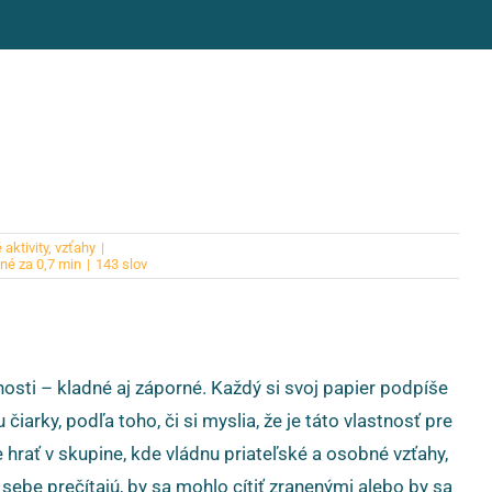
 aktivity
,
vzťahy
|
né za 0,7 min
|
143 slov
nosti – kladné aj záporné. Každý si svoj papier podpíše
iarky, podľa toho, či si myslia, že je táto vlastnosť pre
e hrať v skupine, kde vládnu priateľské a osobné vzťahy,
o sebe prečítajú, by sa mohlo cítiť zranenými alebo by sa