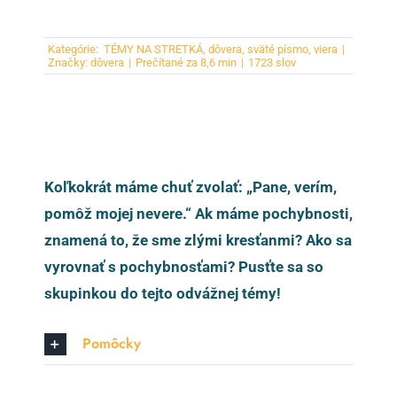
Kategórie:
TÉMY NA STRETKÁ
,
dôvera
,
sväté písmo
,
viera
|
Značky:
dôvera
|
Prečítané za 8,6 min
|
1723 slov
Koľkokrát máme chuť zvolať: „Pane, verím,
pomôž mojej nevere.“ Ak máme pochybnosti,
znamená to, že sme zlými kresťanmi? Ako sa
vyrovnať s pochybnosťami? Pusťte sa so
skupinkou do tejto odvážnej témy!
Pomôcky