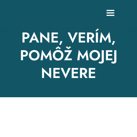
Skip
to
Toggle
content
Navigation
PANE, VERÍM,
POMÔŽ MOJEJ
Z
NEVERE