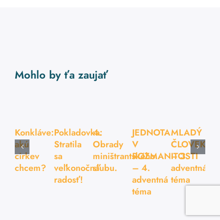
Mohlo by ťa zaujať
Konkláve:
Pokladovka:
4.
JEDNOTA
MLADÝ
akú
Stratila
Obrady
V
ČLOVEK
cirkev
sa
miništrantského
ROZMANITOSTI
– 3.
chcem?
veľkonočná
sľubu.
– 4.
adventná
radosť!
adventná
téma
téma