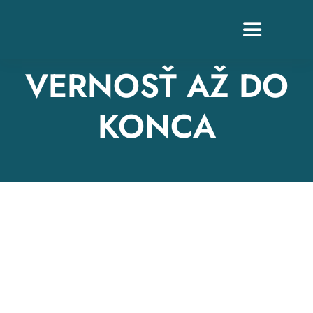
Skip
to
Toggle
content
Navigation
VERNOSŤ AŽ DO
KONCA
Z