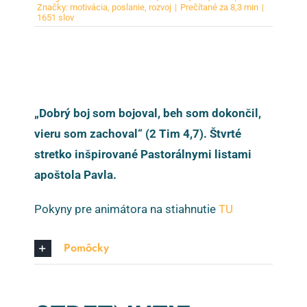
Značky:
motivácia
,
poslanie
,
rozvoj
|
Prečítané za 8,3 min
|
1651 slov
„Dobrý boj som bojoval, beh som dokončil,
vieru som zachoval“ (2 Tim 4,7). Štvrté
stretko inšpirované Pastorálnymi listami
apoštola Pavla.
Pokyny pre animátora na stiahnutie
TU
Pomôcky