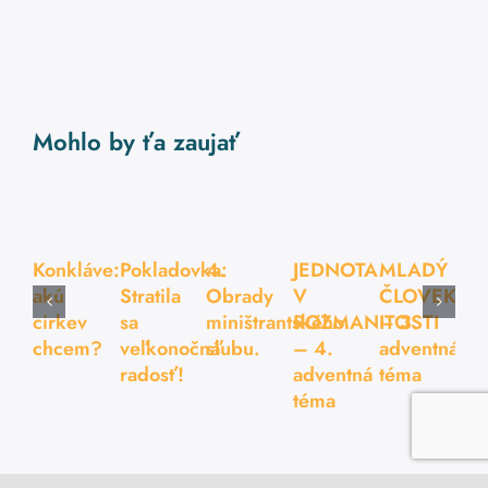
Mohlo by ťa zaujať
Konkláve:
Pokladovka:
4.
JEDNOTA
MLADÝ
akú
Stratila
Obrady
V
ČLOVEK
cirkev
sa
miništrantského
ROZMANITOSTI
– 3.
chcem?
veľkonočná
sľubu.
– 4.
adventná
radosť!
adventná
téma
téma