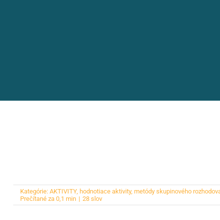
Kategórie:
AKTIVITY
,
hodnotiace aktivity
,
metódy skupinového rozhodova
Prečítané za 0,1 min
|
28 slov