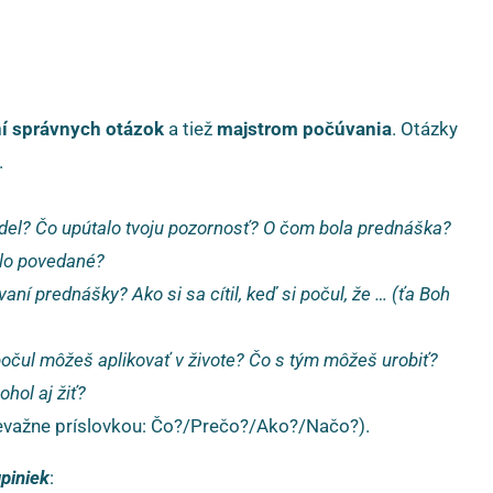
í správnych otázok
a tiež
majstrom počúvania
. Otázky
.
del? Čo upútalo tvoju pozornosť? O čom bola prednáška?
bolo povedané?
úvaní prednášky? Ako si sa cítil, keď si počul, že … (ťa Boh
 počul môžeš aplikovať v živote? Čo s tým môžeš urobiť?
ohol aj žiť?
revažne príslovkou: Čo?/Prečo?/Ako?/Načo?).
piniek
: