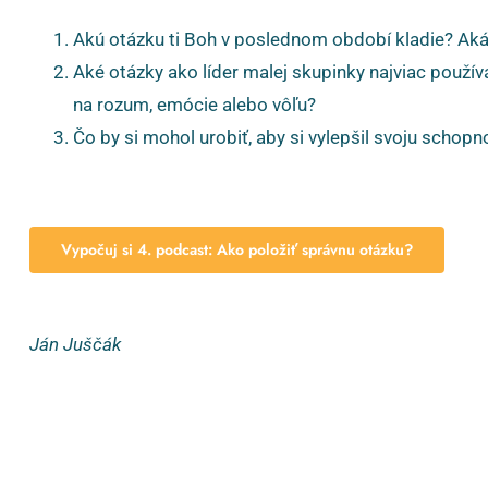
Akú otázku ti Boh v poslednom období kladie? Aká
Aké otázky ako líder malej skupinky najviac použív
na rozum, emócie alebo vôľu?
Čo by si mohol urobiť, aby si vylepšil svoju schopn
Vypočuj si 4. podcast: Ako položiť správnu otázku?
Ján Juščák