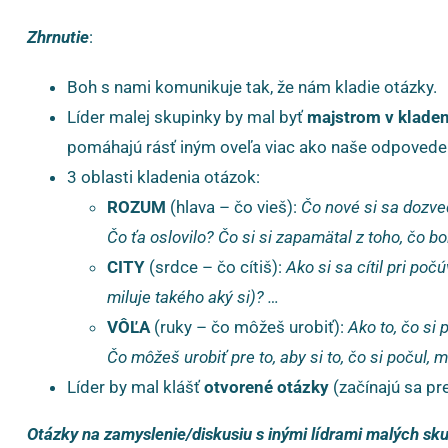
Zhrnutie
:
Boh s nami komunikuje tak, že nám kladie otázky.
Líder malej skupinky by mal byť
majstrom v kladen
pomáhajú rásť iným oveľa viac ako naše odpovede
3 oblasti kladenia otázok:
ROZUM
(hlava – čo vieš):
Čo nové si sa dozve
Čo ťa oslovilo? Čo si si zapamätal z toho, čo 
CITY
(srdce – čo cítiš):
Ako si sa cítil pri poč
miluje takého aký si)? …
VÔĽA
(ruky – čo môžeš urobiť):
Ako to, čo si
Čo môžeš urobiť pre to, aby si to, čo si počul, m
Líder by mal klášť
otvorené otázky
(začínajú sa p
Otázky na zamyslenie/diskusiu s inými lídrami malých sku