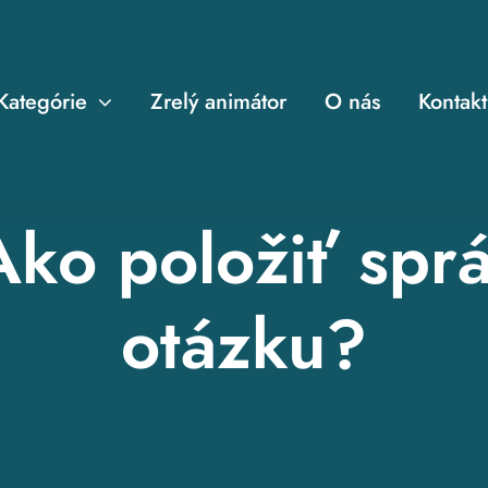
Kategórie
Zrelý animátor
O nás
Kontakt
Ako položiť spr
otázku?