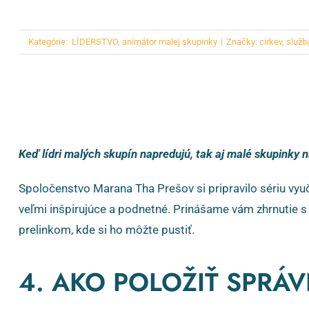
Kategórie:
LÍDERSTVO
,
animátor malej skupinky
|
Značky:
cirkev
,
služb
Keď lídri malých skupín napredujú, tak aj malé skupinky 
Spoločenstvo Marana Tha Prešov si pripravilo sériu vyu
veľmi inšpirujúce a podnetné. Prinášame vám zhrnutie s
prelinkom, kde si ho môžte pustiť.
4. AKO POLOŽIŤ SPRÁ