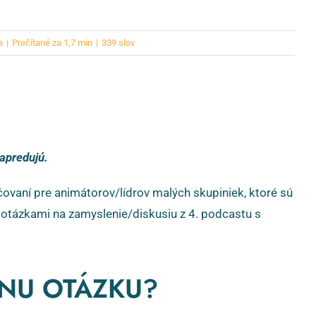
a
|
Prečítané za 1,7 min
|
339 slov
napredujú.
čovaní pre animátorov/lídrov malých skupiniek, ktoré sú
 otázkami na zamyslenie/diskusiu z 4. podcastu s
VNU OTÁZKU?