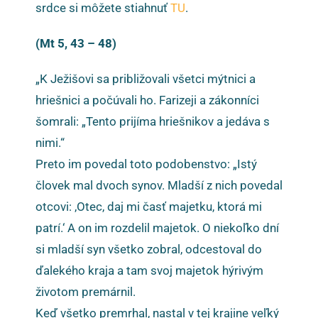
srdce si môžete stiahnuť
TU
.
(Mt 5, 43 – 48)
„K Ježišovi sa približovali všetci mýtnici a
hriešnici a počúvali ho. Farizeji a zákonníci
šomrali: „Tento prijíma hriešnikov a jedáva s
nimi.“
Preto im povedal toto podobenstvo: „Istý
človek mal dvoch synov. Mladší z nich povedal
otcovi: ‚Otec, daj mi časť majetku, ktorá mi
patrí.‘ A on im rozdelil majetok. O niekoľko dní
si mladší syn všetko zobral, odcestoval do
ďalekého kraja a tam svoj majetok hýrivým
životom premárnil.
Keď všetko premrhal, nastal v tej krajine veľký