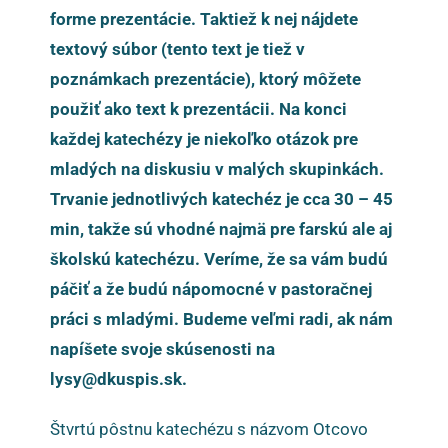
forme prezentácie. Taktiež k nej nájdete
textový súbor (tento text je tiež v
poznámkach prezentácie), ktorý môžete
použiť ako text k prezentácii. Na konci
každej katechézy je niekoľko otázok pre
mladých na diskusiu v malých skupinkách.
Trvanie jednotlivých katechéz je cca 30 – 45
min, takže sú vhodné najmä pre farskú ale aj
školskú katechézu. Veríme, že sa vám budú
páčiť a že budú nápomocné v pastoračnej
práci s mladými. Budeme veľmi radi, ak nám
napíšete svoje skúsenosti na
lysy@dkuspis.sk.
Štvrtú pôstnu katechézu s názvom Otcovo