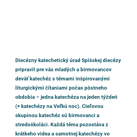
Diecézny katechetický úrad Spišskej diecézy
pripravil pre vás mladých a birmovancov
deväť katechéz s témami inšpirovanými
liturgickými čítaniami počas pôstneho
obdobia – jedna katechéza na jeden týždeň
(+ katechézy na Veľkú noc). Cieľovou
skupinou katechéz sú birmovanci a
stredoškoláci. Každá téma pozostáva z
krátkeho videa a samotnej katechézy vo