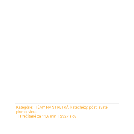
Kategórie:
TÉMY NA STRETKÁ
,
katechézy
,
pôst
,
sväté
písmo
,
viera
|
Prečítané za 11,6 min
|
2327 slov