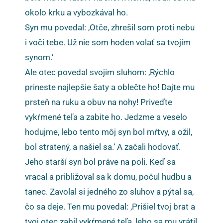
okolo krku a vybozkával ho.
Syn mu povedal: ‚Otče, zhrešil som proti nebu
i voči tebe. Už nie som hoden volať sa tvojím
synom.‘
Ale otec povedal svojim sluhom: ‚Rýchlo
prineste najlepšie šaty a oblečte ho! Dajte mu
prsteň na ruku a obuv na nohy! Priveďte
vykŕmené teľa a zabite ho. Jedzme a veselo
hodujme, lebo tento môj syn bol mŕtvy, a ožil,
bol stratený, a našiel sa.‘ A začali hodovať.
Jeho starší syn bol práve na poli. Keď sa
vracal a približoval sa k domu, počul hudbu a
tanec. Zavolal si jedného zo sluhov a pýtal sa,
čo sa deje. Ten mu povedal: ‚Prišiel tvoj brat a
tvoj otec zabil vykŕmené teľa, lebo sa mu vrátil