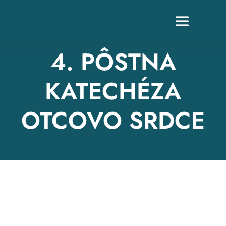
Skip
to
Toggle
content
Navigation
4. PÔSTNA
KATECHÉZA
Z
OTCOVO SRDCE