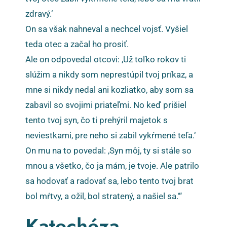
zdravý.‘
On sa však nahneval a nechcel vojsť. Vyšiel
teda otec a začal ho prosiť.
Ale on odpovedal otcovi: ‚Už toľko rokov ti
slúžim a nikdy som neprestúpil tvoj príkaz, a
mne si nikdy nedal ani kozliatko, aby som sa
zabavil so svojimi priateľmi. No keď prišiel
tento tvoj syn, čo ti prehýril majetok s
neviestkami, pre neho si zabil vykŕmené teľa.‘
On mu na to povedal: ‚Syn môj, ty si stále so
mnou a všetko, čo ja mám, je tvoje. Ale patrilo
sa hodovať a radovať sa, lebo tento tvoj brat
bol mŕtvy, a ožil, bol stratený, a našiel sa.‘“
Katechéza