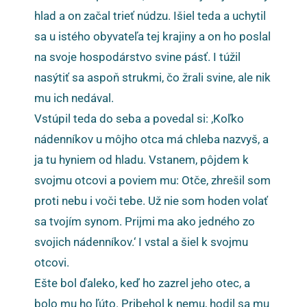
hlad a on začal trieť núdzu. Išiel teda a uchytil
sa u istého obyvateľa tej krajiny a on ho poslal
na svoje hospodárstvo svine pásť. I túžil
nasýtiť sa aspoň strukmi, čo žrali svine, ale nik
mu ich nedával.
Vstúpil teda do seba a povedal si: ‚Koľko
nádenníkov u môjho otca má chleba nazvyš, a
ja tu hyniem od hladu. Vstanem, pôjdem k
svojmu otcovi a poviem mu: Otče, zhrešil som
proti nebu i voči tebe. Už nie som hoden volať
sa tvojím synom. Prijmi ma ako jedného zo
svojich nádenníkov.‘ I vstal a šiel k svojmu
otcovi.
Ešte bol ďaleko, keď ho zazrel jeho otec, a
bolo mu ho ľúto. Pribehol k nemu, hodil sa mu