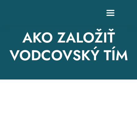
Skip
to
Toggle
content
Navigation
AKO ZALOŽIŤ
VODCOVSKÝ TÍM
Z