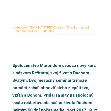
Kategórie:
TÉMY NA STRETKÁ
,
rast
|
Značky:
rozvoj
|
Prečítané za 4 min
|
801 slov
Spoločenstvo Martindom uvádza nový kurz
s názvom Reštartuj svoj život s Duchom
Svätým. Dvojmesačný seminár ti môže
pomôcť začať, obnoviť alebo zlepšiť tvoj
vzťah s Bohom. Pridaj sa aj ty na spoločnú
cestu reštartovania nášho života Duchom
Svätým 50 dní počas Veľkej Noci 2017. Kurz