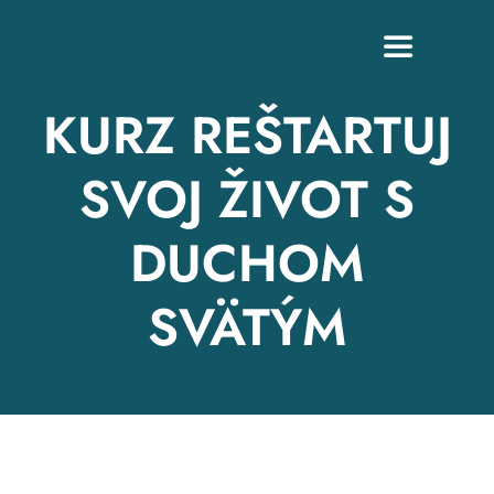
Skip
to
Toggle
content
Navigation
KURZ REŠTARTUJ
SVOJ ŽIVOT S
Z
DUCHOM
SVÄTÝM