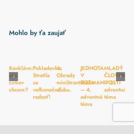
Mohlo by ťa zaujať
Konkláve:
Pokladovka:
4.
JEDNOTA
MLADÝ
akú
Stratila
Obrady
V
ČLOVEK
cirkev
sa
miništrantského
ROZMANITOSTI
– 3.
chcem?
veľkonočná
sľubu.
– 4.
adventná
radosť!
adventná
téma
téma