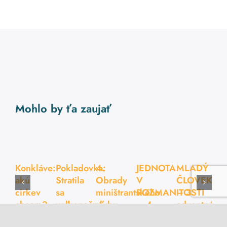
Mohlo by ťa zaujať
Konkláve:
Pokladovka:
4.
JEDNOTA
MLADÝ
akú
Stratila
Obrady
V
ČLOVEK
cirkev
sa
miništrantského
ROZMANITOSTI
– 3.
chcem?
veľkonočná
sľubu.
– 4.
adventná
radosť!
adventná
téma