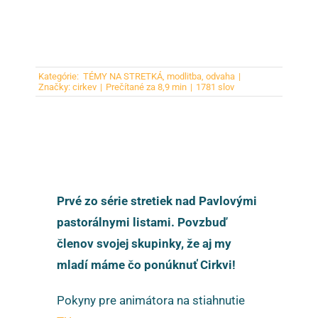
Kategórie:
TÉMY NA STRETKÁ
,
modlitba
,
odvaha
|
Značky:
cirkev
|
Prečítané za 8,9 min
|
1781 slov
Prvé zo série stretiek nad Pavlovými
pastorálnymi listami. Povzbuď
členov svojej skupinky, že aj my
mladí máme čo ponúknuť Cirkvi!
Pokyny pre animátora na stiahnutie