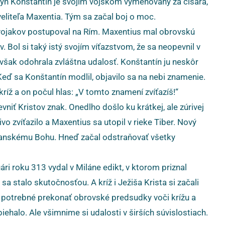
o syn Konštantín je svojim vojskom vymenovaný za cisára,
veliteľa Maxentia. Tým sa začal boj o moc.
 vojakov postupoval na Rím. Maxentius mal obrovskú
. Bol si taký istý svojím víťazstvom, že sa neopevnil v
 však odohrala zvláštna udalosť. Konštantín ju neskôr
Keď sa Konštantín modlil, objavilo sa na nebi znamenie.
íž a on počul hlas: „V tomto znamení zvíťazíš!“
niť Kristov znak. Onedlho došlo ku krátkej, ale zúrivej
o zvíťazilo a Maxentius sa utopil v rieke Tiber. Nový
esťanskému Bohu. Hneď začal odstraňovať všetky
ári roku 313 vydal v Miláne edikt, v ktorom priznal
sa stalo skutočnosťou. A kríž i Ježiša Krista si začali
o potrebné prekonať obrovské predsudky voči krížu a
ehalo. Ale všimnime si udalosti v širších súvislostiach.