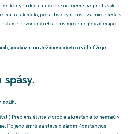
ok, do ktorých dnes postupne načrieme. Vopred však
m sa to tak stalo, prešli tisícky rokov… Začnime teda s
e upútanie pozornosti chlapcov môžeme použiť mapu
ach, poukázať na Ježišovu obetu a vidieť že je
 spásy.
, nožík.
tať.) Prebieha štvrté storočie a kresťania to nemajú v
duje. Po jeho smrti sa stáva cisárom Konstancius