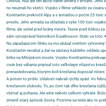
Chlorus. Nuž ale ten akosi náhle umiera v Británii. Jeh
no neuznali ho všetci. Vojsko v Ríme vyhlásilo za cisára 
Konštantín prekročil Alpy a s armádou o počte 25 tisíc
presilu. Jeho armáda sa skladala z vyše 100 tisíc vojakov
Ríme, ale vyšiel pred brány mesta. Tesne pred bitkou sa
sám vyrozprával historikovi Eusébiusovi. Stalo sa toto: 
Na západajúcom Slnku sa mu ukázal svetlom vytvorený kr
Konštantín neváhal a dal na zástavy každého oddielu upev
bitke na Milvijskom moste. Vojsko Konštantína prekvapiv
cisár bez váhania pripísal toto veľkolepé víťazstvo kr
prenasledovania, ktorými boli kresťania doposiaľ ničení.
A potom to prišlo. Udalosti nabrali rýchly spád. Vo febru
kresťanom slobodu. To, po čom tak dlho kresťania túžili, 
všímať aj pohania. Ale ešte nebolo celkom vyhraté. Bol
zmeniť starý spôsob života. Pozrime sa teda ako to prebi