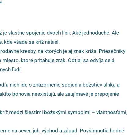
a.
íž je vlastne spojenie dvoch línii. Aké jednoduché. Ale
, kde všade sa kríž našiel.
odávne kresby, na ktorých je aj znak kríža. Priesečníky
miesto, ktoré priťahuje zrak. Odtiaľ sa odvíja celá
nych ľudí.
odľa nich ide o znázornenie spojenia božstiev slnka a
akíto bohovia neexistujú, ale zaujímavé je prepojenie
i kríž medzi šiestimi božskými symbolmi – vlastnosťami,
zeme na sever, juh, východ a západ. Povšimnutia hodné