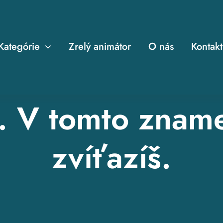
Kategórie
Zrelý animátor
O nás
Kontakt
. V tomto znam
zvíťazíš.