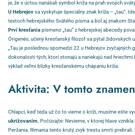
je, že s úctou nanášali symbol kríža na prah svojich svät
U Hebrejov
sa vyskytuje špeciálny znak kríža – „tau“. Id
textoch hebrejského Svätého písma a bol aj znakom Sta
Prví kresťania
písmeno „tau“ z hebrejskej abecedy pova
Órigenés, učený kresťanský filozof sa pýtal židovských
„Tau je poslednou spomedzi 22 u Hebrejov zvyčajných 
dokonalosti tých, ktorí stonajú a nariekajú nad hriechmi
výklad veľmi blízky kresťanskému chápaniu kríža.
Aktivita: V tomto znamení
Chlapci, keď teda už čo to vieme o kríži, musíme ešte vy
ukrižovaním.
Počúvajte: Nevieme, v ktorej hlave vznikla t
Peržania. Rimania tento krutý zvyk trestu smrti prebrali