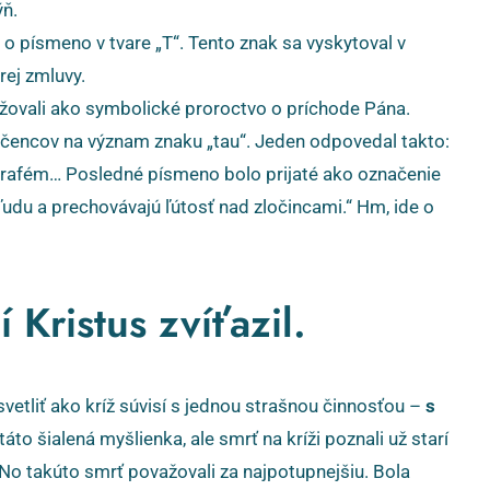
ýň.
e o písmeno v tvare „T“. Tento znak sa vyskytoval v
rej zmluvy.
žovali ako symbolické proroctvo o príchode Pána.
 učencov na význam znaku „tau“. Jeden odpovedal takto:
grafém… Posledné písmeno bolo prijaté ako označenie
 ľudu a prechovávajú ľútosť nad zločincami.“ Hm, ide o
 Kristus zvíťazil.
svetliť ako kríž súvisí s jednou strašnou činnosťou –
s
áto šialená myšlienka, ale smrť na kríži poznali už starí
. No takúto smrť považovali za najpotupnejšiu. Bola