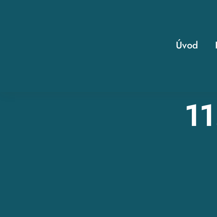
Skip
to
content
Úvod
11