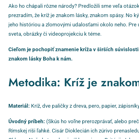
Ako ho chápali rôzne národy? Predložili sme veľa otáz
prezradím, že kríž je znakom lásky, znakom spásy. No ký
jeho históriou a zlomovými udalosťami okolo neho. Pr
sveta, obrázky či videoprojekciu k téme.
Cieľom je pochopiť znamenie kríža v širších súvislosti
znakom lásky Boha k nám.
Metodika: Kríž je znakom
Materiál:
Kríž, dve paličky z dreva, pero, papier, zápisníky
Úvodný príbeh:
(Skús ho voľne prerozprávať, alebo prečí
Rímskej ríši ľahké. Cisár Dioklecián ich zúrivo prenasle