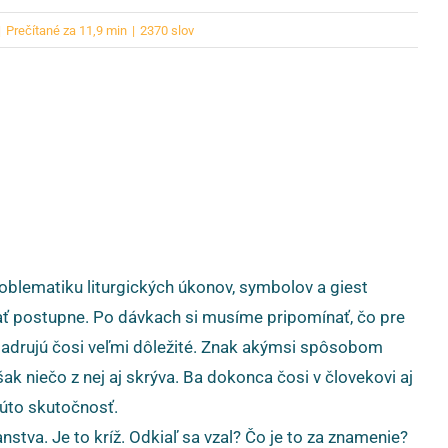
|
Prečítané za 11,9 min
|
2370 slov
oblematiku liturgických úkonov, symbolov a giest
ovať postupne. Po dávkach si musíme pripomínať, čo pre
yjadrujú čosi veľmi dôležité. Znak akýmsi spôsobom
ak niečo z nej aj skrýva. Ba dokonca čosi v človekovi aj
túto skutočnosť.
tva. Je to kríž. Odkiaľ sa vzal? Čo je to za znamenie?