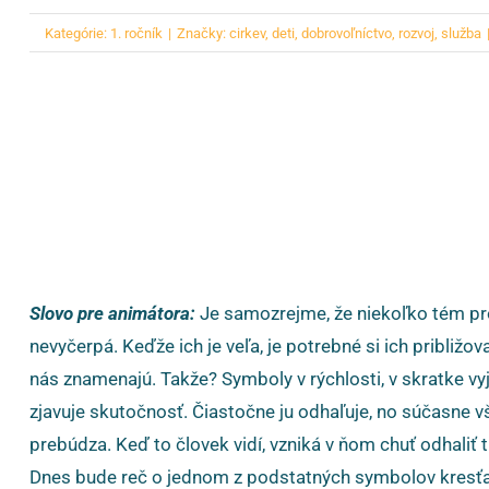
Kategórie:
1. ročník
|
Značky:
cirkev
,
deti
,
dobrovoľníctvo
,
rozvoj
,
služba
Slovo pre animátora:
Je samozrejme, že niekoľko tém pr
nevyčerpá. Keďže ich je veľa, je potrebné si ich približ
nás znamenajú. Takže? Symboly v rýchlosti, v skratke v
zjavuje skutočnosť. Čiastočne ju odhaľuje, no súčasne vš
prebúdza. Keď to človek vidí, vzniká v ňom chuť odhaliť 
Dnes bude reč o jednom z podstatných symbolov kresťans