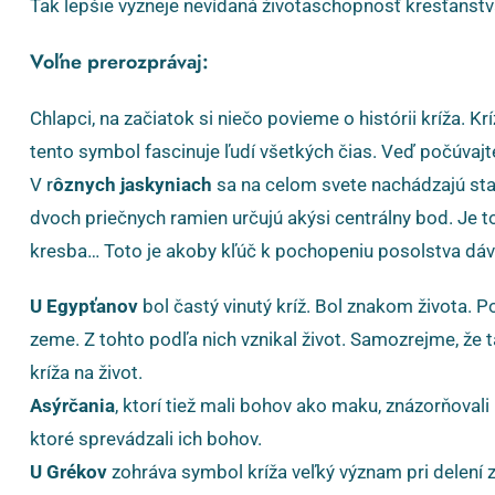
Tak lepšie vyzneje nevídaná životaschopnosť kresťanstv
Voľne prerozprávaj:
Chlapci, na začiatok si niečo povieme o histórii kríža. Kr
tento symbol fascinuje ľudí všetkých čias. Veď počúvajte
V r
ôznych jaskyniach
sa na celom svete nachádzajú star
dvoch priečnych ramien určujú akýsi centrálny bod. Je to 
kresba… Toto je akoby kľúč k pochopeniu posolstva dáv
U Egypťanov
bol častý vinutý kríž. Bol znakom života. P
zeme. Z tohto podľa nich vznikal život. Samozrejme, že t
kríža na život.
Asýrčania
, ktorí tiež mali bohov ako maku, znázorňoval
ktoré sprevádzali ich bohov.
U Grékov
zohráva symbol kríža veľký význam pri delení 