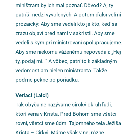
miništrant by ich mal poznať. Dôvod? Aj ty
patríš medzi vyvolených. A potom ďalší veľmi
prozaický: Aby sme vedeli kto je kto, keď sa
zrazu objaví pred nami v sakristii. Aby sme
vedeli s kým pri miništrovaní spolupracujeme.
Aby sme niekomu váženému nepovedali: „Hej
ty, podaj mi…“ A vôbec, patrí to k základným
vedomostiam nielen miništranta. Takže
poďme pekne po poriadku.
Veriaci (Laici)
Tak obyčajne nazývame široký okruh ľudí,
ktorí veria v Krista. Pred Bohom sme všetci
rovní, všetci sme údmi Tajomného tela Ježiša
Krista – Cirkvi. Máme však v nej rôzne