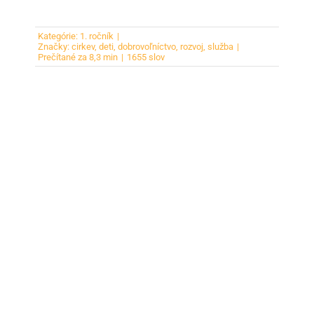
Kategórie:
1. ročník
|
Značky:
cirkev
,
deti
,
dobrovoľníctvo
,
rozvoj
,
služba
|
Prečítané za 8,3 min
|
1655 slov