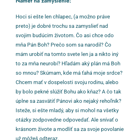
Námet na zamyslenie:
Hoci si ešte len chlapec, (a možno práve
preto) je dobré trochu sa zamyslieť nad
svojim budúcim životom. Čo asi chce odo
mňa Pán Boh? Prečo som sa narodil? Čo
mám urobiť na tomto svete len ja a nikto iný
to za mňa neurobí? Hľadám aký plán má Boh
so mnou? Skúmam, kde má ťahá moje srdce?
Chcem mať v dospelosti svoju rodinu, alebo
by bolo pekné slúžiť Bohu ako kňaz? A čo tak
úplne sa zasvätiť Pánovi ako nejaký rehoľník?
Isteže, si ešte mladý, aby si mohol na všetky
otázky zodpovedne odpovedať. Ale snívať o
krásnom živote a modliť sa za svoje povolanie
už môžeš odteraz.