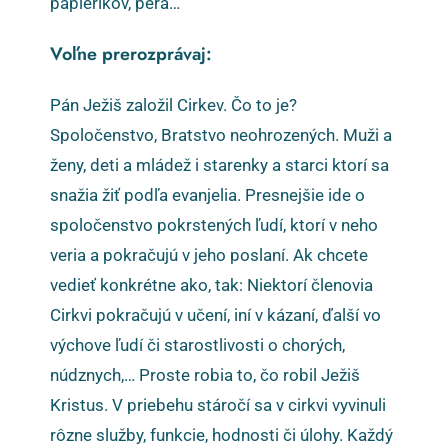
papierikov, perá…
Voľne prerozprávaj:
Pán Ježiš založil Cirkev. Čo to je?
Spoločenstvo, Bratstvo neohrozených. Muži a
ženy, deti a mládež i starenky a starci ktorí sa
snažia žiť podľa evanjelia. Presnejšie ide o
spoločenstvo pokrstených ľudí, ktorí v neho
veria a pokračujú v jeho poslaní. Ak chcete
vedieť konkrétne ako, tak: Niektorí členovia
Cirkvi pokračujú v učení, iní v kázaní, ďalší vo
výchove ľudí či starostlivosti o chorých,
núdznych,… Proste robia to, čo robil Ježiš
Kristus. V priebehu stáročí sa v cirkvi vyvinuli
rôzne služby, funkcie, hodnosti či úlohy. Každý