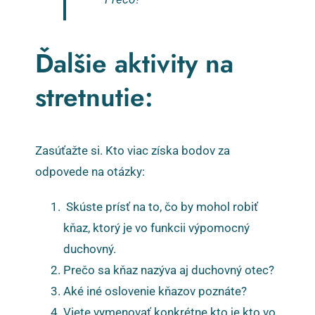
Ďalšie aktivity na
stretnutie:
Zasúťažte si. Kto viac získa bodov za
odpovede na otázky:
Skúste prísť na to, čo by mohol robiť
kňaz, ktorý je vo funkcii výpomocný
duchovný.
Prečo sa kňaz nazýva aj duchovný otec?
Aké iné oslovenie kňazov poznáte?
Viete vymenovať konkrétne kto je kto vo