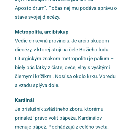
Apostolórum“. Počas nej mu podáva správu o
stave svojej diecézy.
Metropolita, arcibiskup
Vedie cirkevnú provinciu. Je arcibiskupom
diecézy, v ktorej stojí na čele Božieho ľudu.
Liturgickým znakom metropolitu je palium –
biely pás látky z čistej ovčej vlny s vyšitými
čiernymi krížikmi. Nosí sa okolo krku. Vpredu
a vzadu splýva dole.
Kardinál
Je príslušník zvláštneho zboru, ktorému
prináleží právo voliť pápeža. Kardinálov
menuje pápež. Pochádzajú z celého sveta.