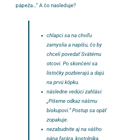
pápeža…“ A čo nasleduje?
chlapci sa na chvíľu
zamyslia a napíšu, čo by
chceli povedať Svätému
otcovi. Po skončení sa
lístočky pozbierajú a dajú
na prvú kôpku.
následne vedúci zahlási:
„Píšeme odkaz nášmu
biskupovi.“ Postup sa opäť
zopakuje.
nezabudnite aj na vášho
pána farára, kostolníka,