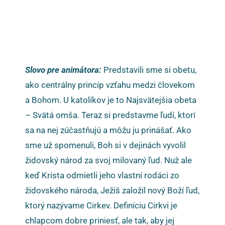
S
lovo
pre animátora:
Predstavili sme si obetu,
ako centrálny princíp vzťahu medzi človekom
a Bohom. U katolíkov je to Najsvätejšia obeta
– Svätá omša. Teraz si predstavme ľudí, ktorí
sa na nej zúčastňujú a môžu ju prinášať. Ako
sme už spomenuli, Boh si v dejinách vyvolil
židovský národ za svoj milovaný ľud. Nuž ale
keď Krista odmietli jeho vlastní rodáci zo
židovského národa, Ježiš založil nový Boží ľud,
ktorý nazývame Cirkev. Definíciu Cirkvi je
chlapcom dobre priniesť, ale tak, aby jej