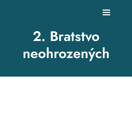
Skip
to
Toggle
content
Navigation
2. Bratstvo
neohrozených
Z