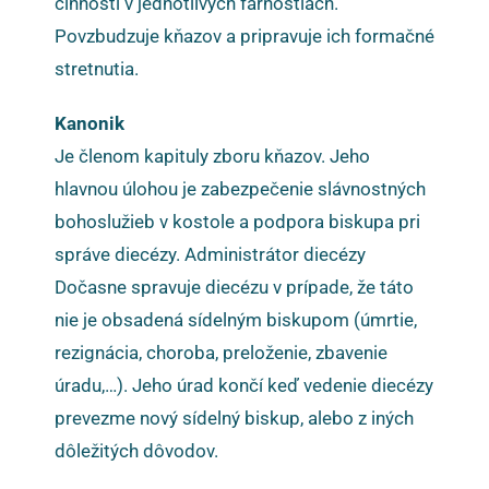
činnosti v jednotlivých farnostiach.
Povzbudzuje kňazov a pripravuje ich formačné
stretnutia.
Kanonik
Je členom kapituly zboru kňazov. Jeho
hlavnou úlohou je zabezpečenie slávnostných
bohoslužieb v kostole a podpora biskupa pri
správe diecézy. Administrátor diecézy
Dočasne spravuje diecézu v prípade, že táto
nie je obsadená sídelným biskupom (úmrtie,
rezignácia, choroba, preloženie, zbavenie
úradu,…). Jeho úrad končí keď vedenie diecézy
prevezme nový sídelný biskup, alebo z iných
dôležitých dôvodov.