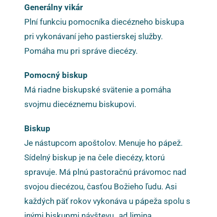
Generálny vikár
Plní funkciu pomocníka diecézneho biskupa
pri vykonávaní jeho pastierskej služby.
Pomáha mu pri správe diecézy.
Pomocný biskup
Má riadne biskupské svätenie a pomáha
svojmu diecéznemu biskupovi.
Biskup
Je nástupcom apoštolov. Menuje ho pápež.
Sídelný biskup je na čele diecézy, ktorú
spravuje. Má plnú pastoračnú právomoc nad
svojou diecézou, časťou Božieho ľudu. Asi
každých päť rokov vykonáva u pápeža spolu s
inými biskupmi návštevu „ad limina