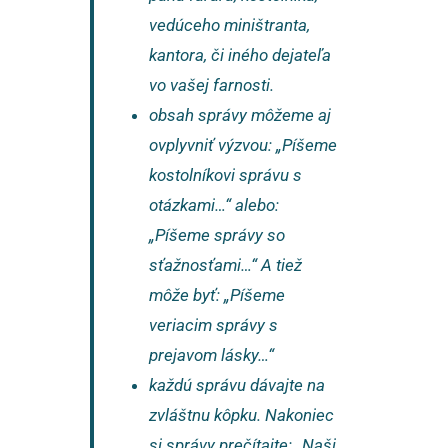
vedúceho miništranta,
kantora, či iného dejateľa
vo vašej farnosti.
obsah správy môžeme aj
ovplyvniť výzvou: „Píšeme
kostolníkovi správu s
otázkami…“ alebo:
„Píšeme správy so
sťažnosťami…“ A tiež
môže byť: „Píšeme
veriacim správy s
prejavom lásky…“
každú správu dávajte na
zvláštnu kôpku. Nakoniec
si správy prečítajte: „Naši