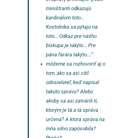
miništranti odkazujú
kardinálom toto…
Kostolníka sa pýtajú na
toto… Odkaz pre nášho
biskupa je takýto… Pre
pána farára takýto….“
môžeme sa rozhovoriť aj o
tom, ako sa asi cítil
odosielateľ, keď napísal
takúto správu? Alebo
akoby sa asi zatvárili tí,
ktorým je tá a tá správa
určená? A ktorá správa na
mňa silno zapôsobila?
Prečo?