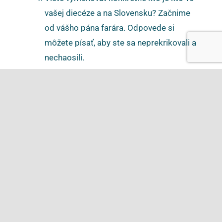
vašej diecéze a na Slovensku? Začnime
od vášho pána farára. Odpovede si
môžete písať, aby ste sa neprekrikovali a
nechaosili.
Predsavzatie:
Pomodliť sa za Svätého otca a
za svoje povolanie jeden Zdravas.
Skutočný príbeh:
Ján XXIII raz prekvapivo
navštívil chorého kňaza v nemocnici Svätého
Ducha v Ríme. Službukonajúca rehoľná sestra
mu otvorila a keď ho zbadala, rýchlo utekala
po svoju predstavenú. Tá celá v šoku uteká k
bráne a predstavuje sa: „Som predstavená
Ducha Svätého.“ Pápež sa huncútsky usmial a