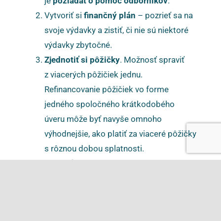
je
požiadať o pomoc odborníkov
.
Vytvoriť si
finančný plán
– pozrieť sa na
svoje výdavky a zistiť, či nie sú niektoré
výdavky zbytočné.
Zjednotiť si pôžičky
. Možnosť spraviť
z viacerých pôžičiek jednu.
Refinancovanie pôžičiek vo forme
jedného spoločného krátkodobého
úveru môže byť navyše omnoho
výhodnejšie, ako platiť za viaceré pôžičky
s rôznou dobou splatnosti.
Osobný bankrot
je jeden zo spôsobov
oddlženia. Osoba, ktorá prejde všetkými
žiadosťami a dohodami s inštitúciami,
musí nakoniec 5 rokov, žiť z minimálneho