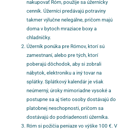
nakupovať Róm, použije sa úžernícky
cenník. Úžerníci predávajú potraviny
takmer výlučne nelegálne, pričom majú
doma v bytoch mraziace boxy a
chladničky.
Úžerník ponúka pre Rómov, ktorí sú
zamestnaní, alebo pre tých, ktorí
poberajú dôchodok, aby si zobrali
nábytok, elektroniku a iný tovar na
splátky. Splátkový kalendár je však
neúmerný, úroky mimoriadne vysoké a
postupne sa aj tieto osoby dostávajú do
platobnej neschopnosti, pričom sa
dostávajú do podriadenosti úžerníka.
Róm si požičia peniaze vo výške 100 €. V