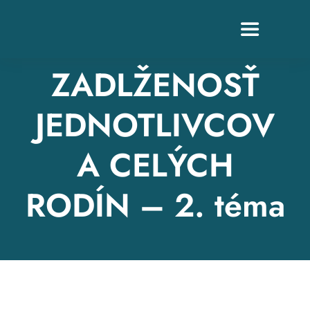
Skip
to
Toggle
content
Navigation
ZADLŽENOSŤ
JEDNOTLIVCOV
Z
A CELÝCH
RODÍN – 2. téma