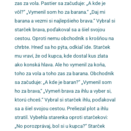
zas za vola. Pastier sa začuduje: „A kde je
vôl?“ „Vymenil som ho za barana.“ „Daj mi
barana a vezmi si najlepšieho brava.“ Vybral si
starček brava, poďakoval sa a šiel svojou
cestou. Oproti nemu obchodník s krošňou na
chrbte. Hneď sa ho pýta, odkiaľ ide. Starček
mu vraví, že od kupca, kde dostal kus zlata
ako konská hlava. Ale ho vymenil za koňa,
toho za vola a toho zas za barana. Obchodník
sa začuduje: „A kde je baran?“ „Vymenil som
ho za brava,“ „Vymeň brava za ihlu a vyber si,
ktorú chceš.“ Vybral si starček ihlu, poďakoval
sa a šiel svojou cestou. Preliezal plot a ihlu
stratil. Vybehla starenka oproti starčekovi:
„No porozprávaj, bol si u kupca?“ Starček