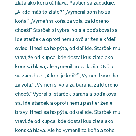
zlata ako konská hlava. Pastier sa začuduje:
„A kde máš to zlato?“ „Vymenil som ho za
koňa.“ „Vymeň si koňa za vola, za ktorého
chceš!“ Starček si vybral vola a poďakoval sa.
Ide starček a oproti nemu ovčiar ženie kŕdeľ
oviec. Hneď sa ho pýta, odkiaľ ide. Starček mu
vraví, že od kupca, kde dostal kus zlata ako
konská hlava, ale vymenil ho za koňa. Ovčiar
sa začuduje: „A kde je kôň?“ „Vymenil som ho
za vola.“ „Vymeň si vola za barana, za ktorého
chceš.“ Vybral si starček barana a poďakoval
sa. Ide starček a oproti nemu pastier ženie
bravy. Hneď sa ho pýta, odkiaľ ide. Starček mu
vraví, že od kupca, kde dostal kus zlata ako
konská hlava. Ale ho vymenil za koňa a toho