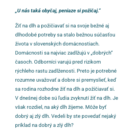
„U nás taká obyčaj, peniaze si požičaj.“
Žiť na dlh a požičiavať si na svoje bežné aj
dlhodobé potreby sa stalo bežnou súčasťou
života v slovenských domácnostiach.
Domácnosti sa najviac zadlžujú v „dobrých“
časoch. Odborníci varujú pred rizikom
rýchleho rastu zadlženosti. Preto je potrebné
rozumne uvažovať a dobre si premyslieť, keď
sa rodina rozhodne žiť na dlh a požičiavať si.
V dnešnej dobe sú ľudia zvyknutí žiť na dlh. Je
však rozdiel, na aký dlh žijeme. Môže byť
dobrý aj zlý dlh. Vedeli by ste povedať nejaký
príklad na dobrý a zlý dlh?