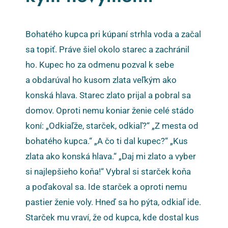
Bohatého kupca pri kúpaní strhla voda a začal
sa topiť. Práve šiel okolo starec a zachránil
ho. Kupec ho za odmenu pozval k sebe
a obdarúval ho kusom zlata veľkým ako
konská hlava. Starec zlato prijal a pobral sa
domov. Oproti nemu koniar ženie celé stádo
koní: „Odkiaľže, starček, odkiaľ?“ „Z mesta od
bohatého kupca.“ „A čo ti dal kupec?“ „Kus
zlata ako konská hlava.“ „Daj mi zlato a vyber
si najlepšieho koňa!“ Vybral si starček koňa
a poďakoval sa. Ide starček a oproti nemu
pastier ženie voly. Hneď sa ho pýta, odkiaľ ide.
Starček mu vraví, že od kupca, kde dostal kus