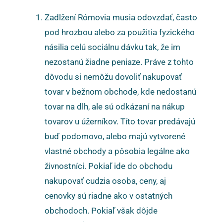
Zadlžení Rómovia musia odovzdať, často
pod hrozbou alebo za použitia fyzického
násilia celú sociálnu dávku tak, že im
nezostanú žiadne peniaze. Práve z tohto
dôvodu si nemôžu dovoliť nakupovať
tovar v bežnom obchode, kde nedostanú
tovar na dlh, ale sú odkázaní na nákup
tovarov u úžerníkov. Títo tovar predávajú
buď podomovo, alebo majú vytvorené
vlastné obchody a pôsobia legálne ako
živnostníci. Pokiaľ ide do obchodu
nakupovať cudzia osoba, ceny, aj
cenovky sú riadne ako v ostatných
obchodoch. Pokiaľ však dôjde