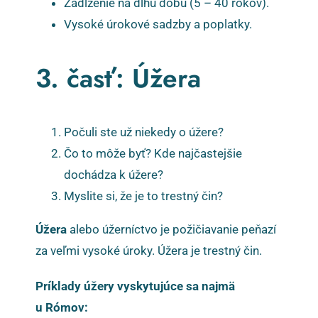
Zadlženie na dlhú dobu (5 – 40 rokov).
Vysoké úrokové sadzby a poplatky.
3. časť: Úžera
Počuli ste už niekedy o úžere?
Čo to môže byť? Kde najčastejšie
dochádza k úžere?
Myslite si, že je to trestný čin?
Úžera
alebo úžerníctvo je požičiavanie peňazí
za veľmi vysoké úroky. Úžera je trestný čin.
Príklady úžery vyskytujúce sa najmä
u Rómov: