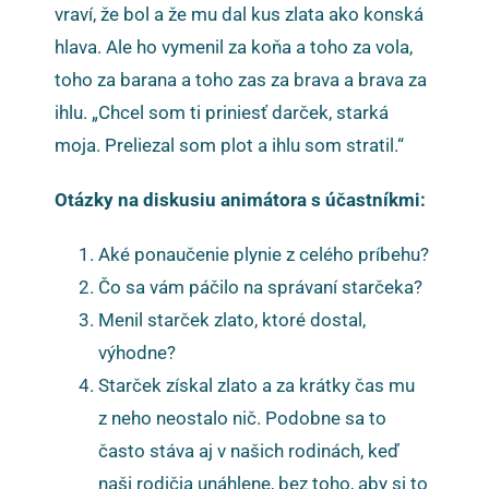
vraví, že bol a že mu dal kus zlata ako konská
hlava. Ale ho vymenil za koňa a toho za vola,
toho za barana a toho zas za brava a brava za
ihlu. „Chcel som ti priniesť darček, starká
moja. Preliezal som plot a ihlu som stratil.“
Otázky na diskusiu animátora s účastníkmi:
Aké ponaučenie plynie z celého príbehu?
Čo sa vám páčilo na správaní starčeka?
Menil starček zlato, ktoré dostal,
výhodne?
Starček získal zlato a za krátky čas mu
z neho neostalo nič. Podobne sa to
často stáva aj v našich rodinách, keď
naši rodičia unáhlene, bez toho, aby si to