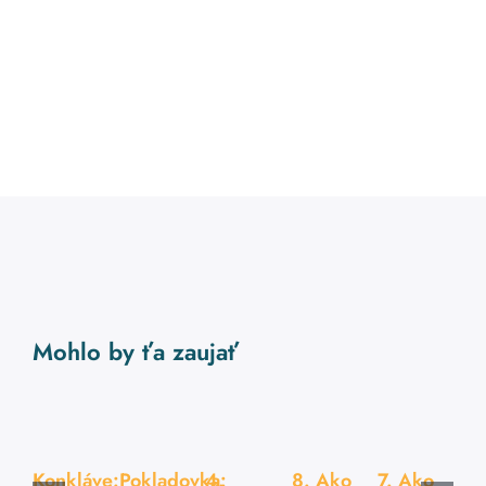
Mohlo by ťa zaujať
Konkláve:
Pokladovka:
4.
8. Ako
7. Ako