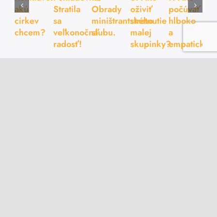
akú
Stratila
Obrady
oživiť
počúvať
cirkev
sa
miništrantského
stretnutie
hlboko
chcem?
veľkonočná
sľubu.
malej
a
radosť!
skupinky?
empaticky?