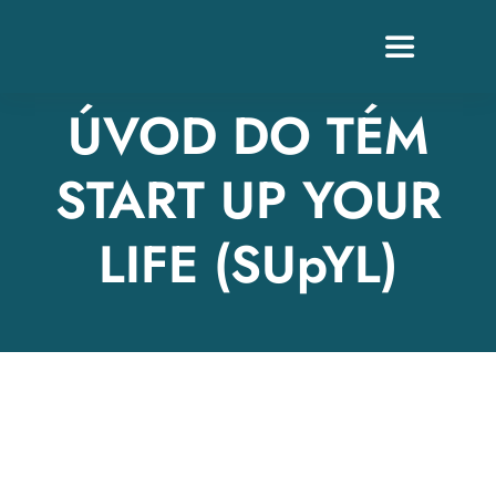
Skip
to
Toggle
content
Navigation
ÚVOD DO TÉM
START UP YOUR
Z
LIFE (SUpYL)