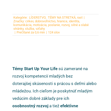
Kategórie:
LÍDERSTVO
,
TÉMY NA STRETKÁ
,
rast
|
Značky:
cirkev
,
dobrovoľníctvo
,
hranice
,
identita
,
komunikácia
,
motivácia
,
poslanie
,
rozvoj
,
silné a slabé
stránky
,
služba
,
vzťahy
|
Prečítané za 0,6 min
|
124 slov
Témy Start Up Your Life
sú zamerané na
rozvoj kompetencií mladých bez
doterajšej skúsenosti s prácou s deťmi alebo
mládežou. Ich cieľom je poskytnúť mladým
vedúcim dobré základy pre ich
osobnostný rozvoj
a tiež
efektívne